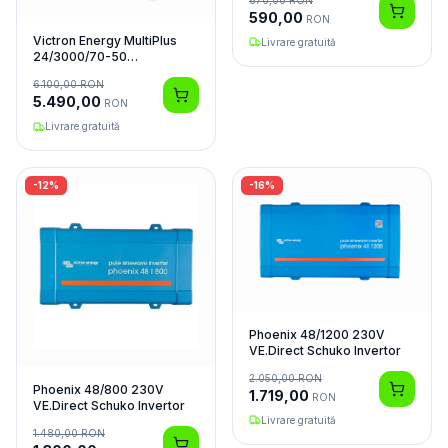
590,00
RON
Victron Energy MultiPlus
Livrare gratuită
24/3000/70-50
Invertor/Charger
6.100,00
RON
5.490,00
RON
Livrare gratuită
-
12
%
-
16
%
Phoenix 48/1200 230V
VE.Direct Schuko Invertor
2.050,00
RON
Phoenix 48/800 230V
1.719,00
RON
VE.Direct Schuko Invertor
Livrare gratuită
1.480,00
RON