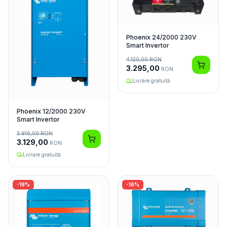
Phoenix 24/2000 230V
Smart Invertor
4.120,00
RON
3.295,00
RON
Livrare gratuită
Phoenix 12/2000 230V
Smart Invertor
3.910,00
RON
3.129,00
RON
Livrare gratuită
-
19
%
-
16
%