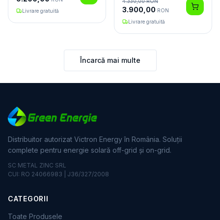
4.330,00
RON
3.900,00
RON
Livrare gratuită
Livrare gratuită
Încarcă mai multe
Distribuitor autorizat Victron Energy în România. Soluții
complete pentru energie solară off-grid și on-grid.
SC METAL ZINC SRL
CUI: RO 24066983 | J36/327/2008
CATEGORII
Toate Produsele