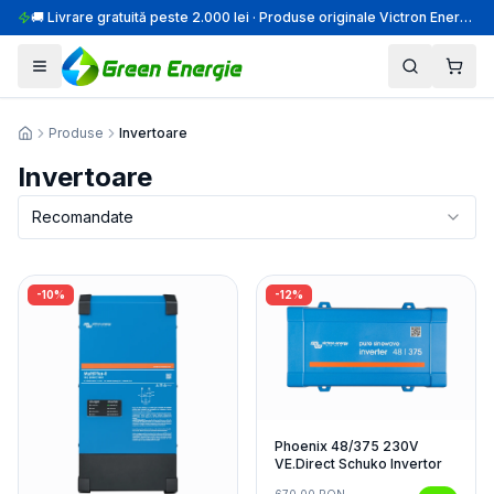
🚚 Livrare gratuită peste 2.000 lei · Produse originale Victron Energy · Montaj profesional
Produse
Invertoare
Acasă
Invertoare
Recomandate
-
10
%
-
12
%
Phoenix 48/375 230V
VE.Direct Schuko Invertor
670,00
RON