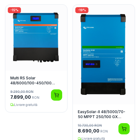
-
15
%
-
19
%
Multi RS Solar
48/6000/100-450/100
Invertor Hibrid
9.290,00
RON
7.899,00
RON
Livrare gratuită
EasySolar-II 48/5000/70-
50 MPPT 250/100 GX
Invertor Hibrid
10.730,00
RON
8.690,00
RON
Livrare gratuită