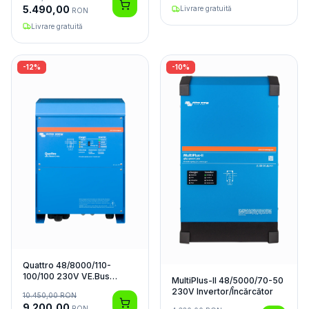
5.490,00
Livrare gratuită
RON
Livrare gratuită
-
12
%
-
10
%
Quattro 48/8000/110-
100/100 230V VE.Bus
MultiPlus-II 48/5000/70-50
Invertor/Încărcător
230V Invertor/Încărcător
10.450,00
RON
9.200,00
RON