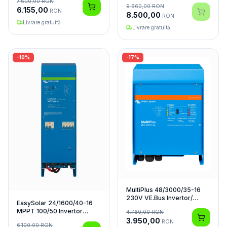
7.600,00
RON
9.660,00
RON
6.155,00
RON
8.500,00
RON
Livrare gratuită
Livrare gratuită
-
10
%
-
17
%
MultiPlus 48/3000/35-16
230V VE.Bus Invertor/
EasySolar 24/1600/40-16
Încărcător
MPPT 100/50 Invertor
4.760,00
RON
Hibrid
3.950,00
RON
6.100,00
RON