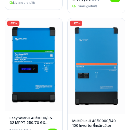
Livrare gratuită
Livrare gratuită
-
19
%
-
12
%
EasySolar-II 48/3000/35-
MultiPlus-II 48/10000/140-
32 MPPT 250/70 GX
100 Invertor/Încărcător
Invertor Hibrid