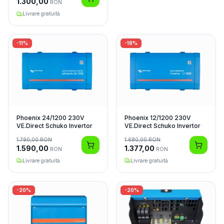
1.300,00
RON
Livrare gratuită
-
11
%
-
18
%
Phoenix 24/1200 230V
Phoenix 12/1200 230V
VE.Direct Schuko Invertor
VE.Direct Schuko Invertor
1.790,00
RON
1.680,00
RON
1.590,00
1.377,00
RON
RON
Livrare gratuită
Livrare gratuită
-
20
%
-
20
%