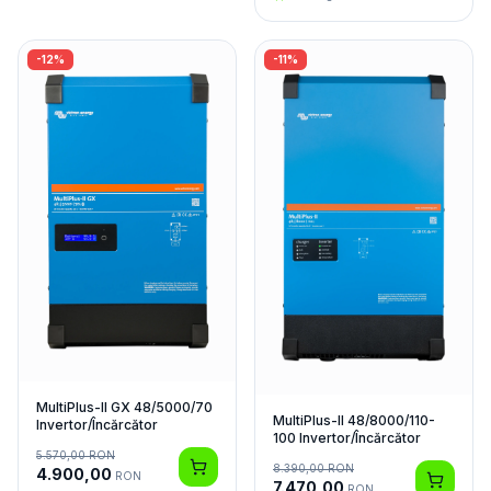
-
12
%
-
11
%
MultiPlus-II GX 48/5000/70
MultiPlus-II 48/8000/110-
Invertor/Încărcător
100 Invertor/Încărcător
5.570,00
RON
8.390,00
RON
4.900,00
RON
7.470,00
RON