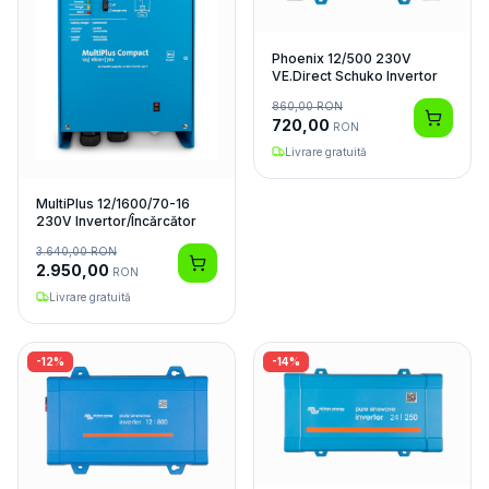
Phoenix 12/500 230V
VE.Direct Schuko Invertor
860,00
RON
720,00
RON
Livrare gratuită
MultiPlus 12/1600/70-16
230V Invertor/Încărcător
3.640,00
RON
2.950,00
RON
Livrare gratuită
-
12
%
-
14
%