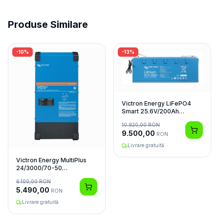
Produse Similare
-
10
%
-
13
%
Victron Energy LiFePO4
Smart 25.6V/200Ah
Acumulator
10.920,00
RON
9.500,00
RON
Livrare gratuită
Victron Energy MultiPlus
24/3000/70-50
Invertor/Charger
6.100,00
RON
5.490,00
RON
Livrare gratuită