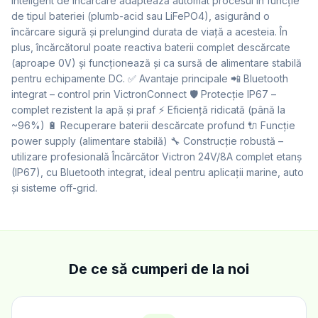
inteligent de încărcare adaptează automat procesul în funcție
de tipul bateriei (plumb-acid sau LiFePO4), asigurând o
încărcare sigură și prelungind durata de viață a acesteia. În
plus, încărcătorul poate reactiva baterii complet descărcate
(aproape 0V) și funcționează și ca sursă de alimentare stabilă
pentru echipamente DC. ✅ Avantaje principale 📲 Bluetooth
integrat – control prin VictronConnect 🛡️ Protecție IP67 –
complet rezistent la apă și praf ⚡ Eficiență ridicată (până la
~96%) 🔋 Recuperare baterii descărcate profund 🔌 Funcție
power supply (alimentare stabilă) 🔧 Construcție robustă –
utilizare profesională Încărcător Victron 24V/8A complet etanș
(IP67), cu Bluetooth integrat, ideal pentru aplicații marine, auto
și sisteme off-grid.
De ce să cumperi de la noi