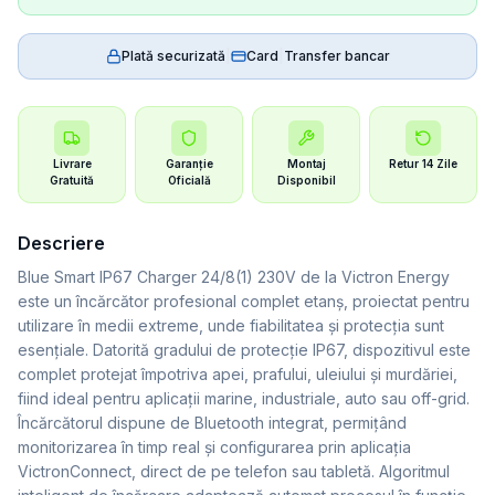
Plată securizată
|
Card
|
Transfer bancar
Livrare
Garanție
Montaj
Retur 14 Zile
Gratuită
Oficială
Disponibil
Descriere
Blue Smart IP67 Charger 24/8(1) 230V de la Victron Energy
este un încărcător profesional complet etanș, proiectat pentru
utilizare în medii extreme, unde fiabilitatea și protecția sunt
esențiale. Datorită gradului de protecție IP67, dispozitivul este
complet protejat împotriva apei, prafului, uleiului și murdăriei,
fiind ideal pentru aplicații marine, industriale, auto sau off-grid.
Încărcătorul dispune de Bluetooth integrat, permițând
monitorizarea în timp real și configurarea prin aplicația
VictronConnect, direct de pe telefon sau tabletă. Algoritmul