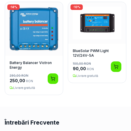
-
14
%
-
10
%
BlueSolar PWM Light
12V/24V-5A
Battery Balancer Victron
100,00
RON
Energy
90,00
RON
290,00
RON
Livrare gratuită
250,00
RON
Livrare gratuită
Întrebări Frecvente