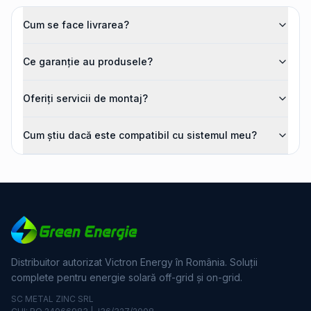
Cum se face livrarea?
Ce garanție au produsele?
Oferiți servicii de montaj?
Cum știu dacă este compatibil cu sistemul meu?
Distribuitor autorizat Victron Energy în România. Soluții
complete pentru energie solară off-grid și on-grid.
SC METAL ZINC SRL