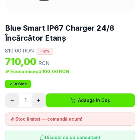
Blue Smart IP67 Charger 24/8
Încărcător Etanș
810,00
RON
-
12
%
710,00
RON
🎉 Economisești
100,00
RON
✓ În Stoc
1
Adaugă în Coș
Stoc limitat — comandă acum!
Discută cu un consultant