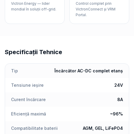
Victron Energy — lider
Control complet prin
mondial în soluții off-grid.
VictronConnect și VRM
Portal.
Specificații Tehnice
Tip
Încărcător AC-DC complet etanș
Tensiune ieșire
24V
Curent încărcare
8A
Eficiență maximă
~96%
Compatibilitate baterii
AGM, GEL, LiFePO4