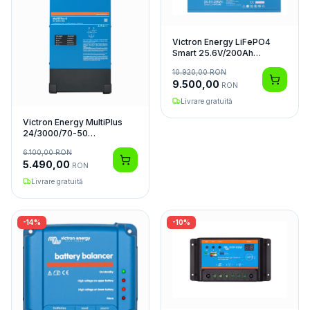
Victron Energy LiFePO4
Smart 25.6V/200Ah
Acumulator
10.920,00
RON
9.500,00
RON
Livrare gratuită
Victron Energy MultiPlus
24/3000/70-50
Invertor/Charger
6.100,00
RON
5.490,00
RON
Livrare gratuită
-
14
%
-
10
%