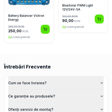
BlueSolar PWM Light
12V/24V-5A
Battery Balancer Victron
100,00
RON
Energy
90,00
RON
290,00
RON
Livrare gratuită
250,00
RON
Livrare gratuită
Întrebări Frecvente
Cum se face livrarea?
Ce garanție au produsele?
Oferiți servicii de montaj?