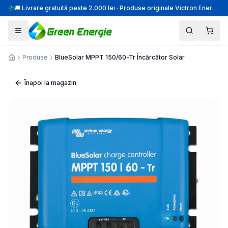
🚚 Livrare gratuită peste 2.000 lei · Produse originale Victron Energy · Montaj profesional
Produse
BlueSolar MPPT 150/60-Tr Încărcător Solar
Acasă
Înapoi la magazin