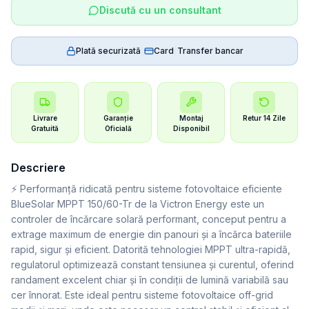
Discută cu un consultant
Plată securizată
|
Card
|
Transfer bancar
Livrare
Garanție
Montaj
Retur 14 Zile
Gratuită
Oficială
Disponibil
Descriere
⚡ Performanță ridicată pentru sisteme fotovoltaice eficiente
BlueSolar MPPT 150/60-Tr de la Victron Energy este un
controler de încărcare solară performant, conceput pentru a
extrage maximum de energie din panouri și a încărca bateriile
rapid, sigur și eficient. Datorită tehnologiei MPPT ultra-rapidă,
regulatorul optimizează constant tensiunea și curentul, oferind
randament excelent chiar și în condiții de lumină variabilă sau
cer înnorat. Este ideal pentru sisteme fotovoltaice off-grid