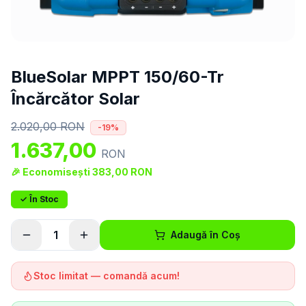
BlueSolar MPPT 150/60-Tr
Încărcător Solar
2.020,00
RON
-
19
%
1.637,00
RON
🎉 Economisești
383,00
RON
✓ În Stoc
1
Adaugă în Coș
Stoc limitat — comandă acum!