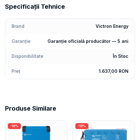
Specificații Tehnice
Brand
Victron Energy
Garanție
Garanție oficială producător — 5 ani
Disponibilitate
În Stoc
Preț
1.637,00 RON
Produse Similare
-
10
%
-
13
%