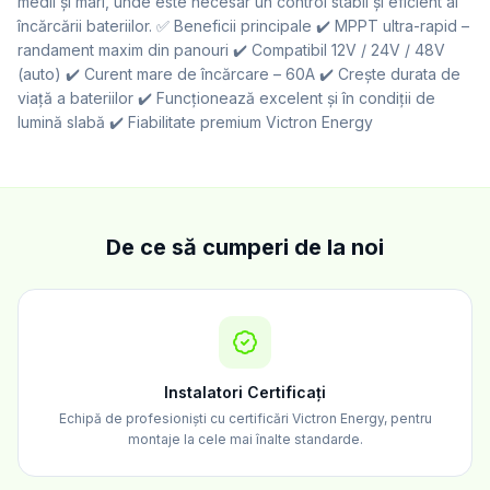
medii și mari, unde este necesar un control stabil și eficient al
încărcării bateriilor. ✅ Beneficii principale ✔️ MPPT ultra-rapid –
randament maxim din panouri ✔️ Compatibil 12V / 24V / 48V
(auto) ✔️ Curent mare de încărcare – 60A ✔️ Crește durata de
viață a bateriilor ✔️ Funcționează excelent și în condiții de
lumină slabă ✔️ Fiabilitate premium Victron Energy
De ce să cumperi de la noi
Instalatori Certificați
Echipă de profesioniști cu certificări Victron Energy, pentru
montaje la cele mai înalte standarde.