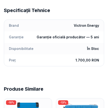
Specificații Tehnice
Brand
Victron Energy
Garanție
Garanție oficială producător — 5 ani
Disponibilitate
În Stoc
Preț
1.700,00 RON
Produse Similare
-
10
%
-
13
%