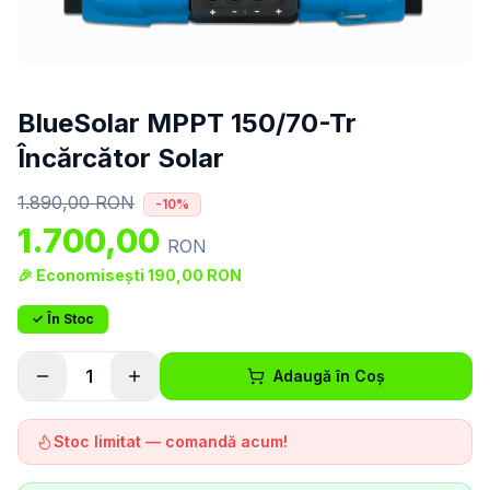
BlueSolar MPPT 150/70-Tr
Încărcător Solar
1.890,00
RON
-
10
%
1.700,00
RON
🎉 Economisești
190,00
RON
✓ În Stoc
1
Adaugă în Coș
Stoc limitat — comandă acum!