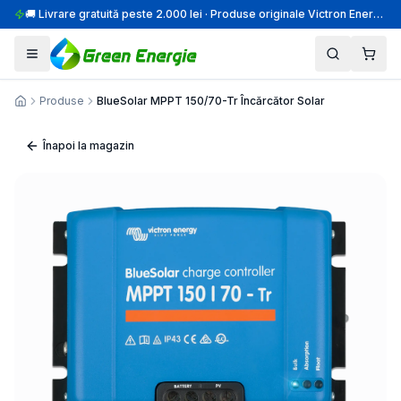
🚚 Livrare gratuită peste 2.000 lei · Produse originale Victron Energy · Montaj profesional
Produse
BlueSolar MPPT 150/70-Tr Încărcător Solar
Acasă
Înapoi la magazin