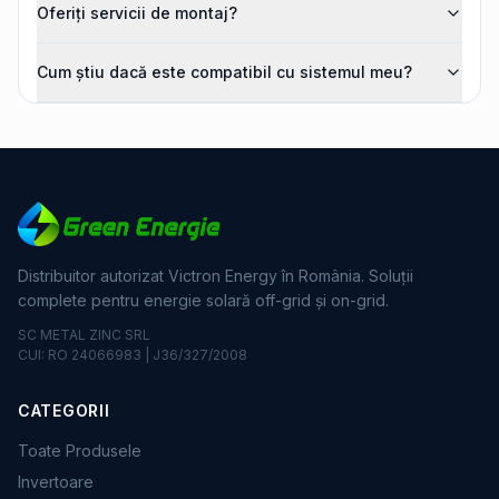
Oferiți servicii de montaj?
Cum știu dacă este compatibil cu sistemul meu?
Distribuitor autorizat Victron Energy în România. Soluții
complete pentru energie solară off-grid și on-grid.
SC METAL ZINC SRL
CUI: RO 24066983 | J36/327/2008
CATEGORII
Toate Produsele
Invertoare