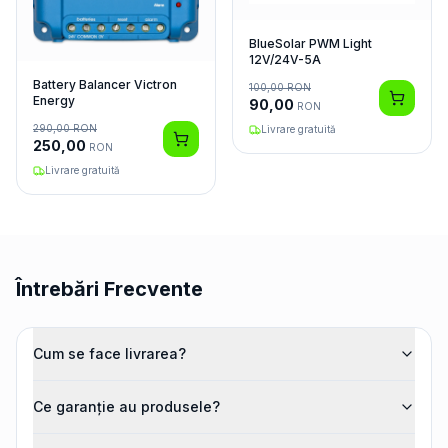
BlueSolar PWM Light
12V/24V-5A
Battery Balancer Victron
100,00
RON
Energy
90,00
RON
290,00
RON
Livrare gratuită
250,00
RON
Livrare gratuită
Întrebări Frecvente
Cum se face livrarea?
Ce garanție au produsele?