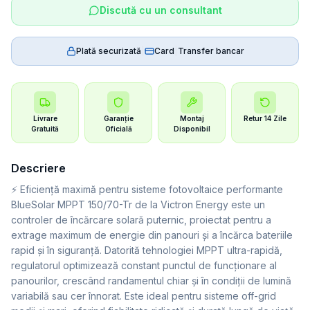
Discută cu un consultant
Plată securizată
|
Card
|
Transfer bancar
Livrare
Garanție
Montaj
Retur 14 Zile
Gratuită
Oficială
Disponibil
Descriere
⚡ Eficiență maximă pentru sisteme fotovoltaice performante
BlueSolar MPPT 150/70-Tr de la Victron Energy este un
controler de încărcare solară puternic, proiectat pentru a
extrage maximum de energie din panouri și a încărca bateriile
rapid și în siguranță. Datorită tehnologiei MPPT ultra-rapidă,
regulatorul optimizează constant punctul de funcționare al
panourilor, crescând randamentul chiar și în condiții de lumină
variabilă sau cer înnorat. Este ideal pentru sisteme off-grid