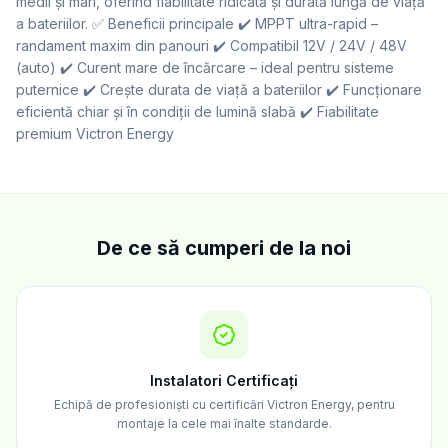
medii și mari, oferind fiabilitate ridicată și durată lungă de viață
a bateriilor. ✅ Beneficii principale ✔️ MPPT ultra-rapid –
randament maxim din panouri ✔️ Compatibil 12V / 24V / 48V
(auto) ✔️ Curent mare de încărcare – ideal pentru sisteme
puternice ✔️ Crește durata de viață a bateriilor ✔️ Funcționare
eficientă chiar și în condiții de lumină slabă ✔️ Fiabilitate
premium Victron Energy
De ce să cumperi de la noi
Instalatori Certificați
Echipă de profesioniști cu certificări Victron Energy, pentru
montaje la cele mai înalte standarde.