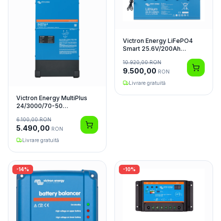
Victron Energy LiFePO4
Smart 25.6V/200Ah
Acumulator
10.920,00
RON
9.500,00
RON
Livrare gratuită
Victron Energy MultiPlus
24/3000/70-50
Invertor/Charger
6.100,00
RON
5.490,00
RON
Livrare gratuită
-
14
%
-
10
%