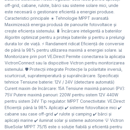
off-grid, cabane, rulote, bărci sau sisteme solare mici, unde
este necesară o gestionare eficientă a energiei produse.
Caracteristici principale ☀️ Tehnologie MPPT avansată
Maximizează energia produsă de panourile fotovoltaice și
crește eficiența sistemului. 🔋 Încărcare inteligentă a bateriilor
Algoritm optimizat pentru a proteja bateriile și pentru a prelungi
durata lor de viață. ⚡ Randament ridicat Eficiență de conversie
de până la 98% pentru utilizarea maximă a energiei solare. 📊
Monitorizare prin port VE.Direct Permite conectarea la aplicația
VictronConnect sau la dispozitive Victron pentru monitorizarea
sistemului. 🛡 Protecții integrate Protecție la polaritate inversă,
scurtcircuit, supratemperatură și supraîncărcare. Specificații
tehnice Tensiune baterie: 12V / 24V (detectare automată)
Curent maxim de încărcare: 15A Tensiune maximă panouri (PV):
75V Putere maximă panouri: 220W pentru sistem 12V 440W
pentru sistem 24V Tip regulator: MPPT Conectivitate: VE.Direct
Eficiență: până la 98% Aplicații ✔ sisteme fotovoltaice mici ✔
cabane sau case off-grid ✔ rulote și camping ✔ bărci și
aplicații marine ✔ iluminat solar și sisteme autonome 💡 Victron
BlueSolar MPPT 75/15 este o soluție fiabilă și eficientă pentru