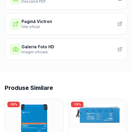
Descarcă PDF
Pagină Victron
Site oficial
Galerie Foto HD
Imagini oficiale
Produse Similare
-
10
%
-
13
%