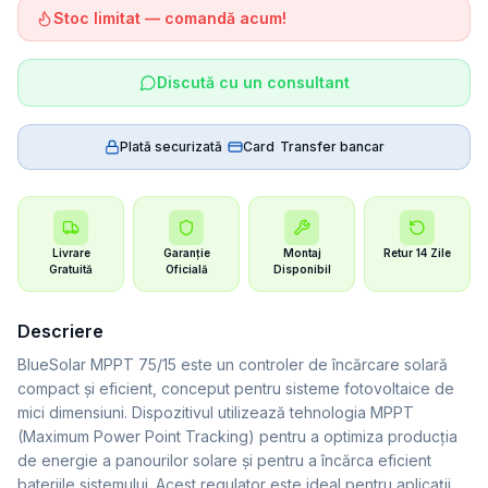
Stoc limitat — comandă acum!
Discută cu un consultant
Plată securizată
|
Card
|
Transfer bancar
Livrare
Garanție
Montaj
Retur 14 Zile
Gratuită
Oficială
Disponibil
Descriere
BlueSolar MPPT 75/15 este un controler de încărcare solară
compact și eficient, conceput pentru sisteme fotovoltaice de
mici dimensiuni. Dispozitivul utilizează tehnologia MPPT
(Maximum Power Point Tracking) pentru a optimiza producția
de energie a panourilor solare și pentru a încărca eficient
bateriile sistemului. Acest regulator este ideal pentru aplicații