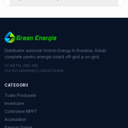
Distribuitor autorizat Victron Energy în România. Soluții
complete pentru energie solară off-grid și on-grid.
SC METAL ZINC SRL
CUI: RO 24066983 | J36/327/2008
CATEGORII
Toate Produsele
Invertoare
Controlere MPPT
Acumulatori
Panouri Solare