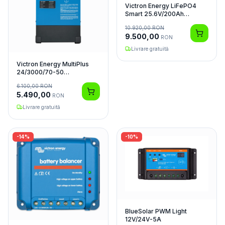
Victron Energy LiFePO4
Smart 25.6V/200Ah
Acumulator
10.920,00
RON
9.500,00
RON
Livrare gratuită
Victron Energy MultiPlus
24/3000/70-50
Invertor/Charger
6.100,00
RON
5.490,00
RON
Livrare gratuită
-
14
%
-
10
%
BlueSolar PWM Light
12V/24V-5A