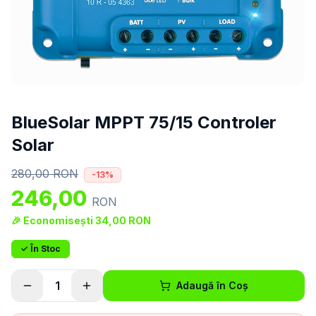
BlueSolar MPPT 75/15 Controler
Solar
280,00
RON
-
13
%
246,00
RON
🎉 Economisești
34,00
RON
✓ În Stoc
1
Adaugă în Coș