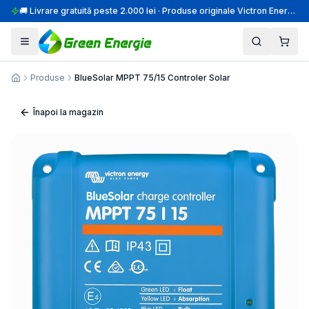
🚚 Livrare gratuită peste 2.000 lei · Produse originale Victron Energy · Montaj profesional
Produse
BlueSolar MPPT 75/15 Controler Solar
Acasă
Înapoi la magazin