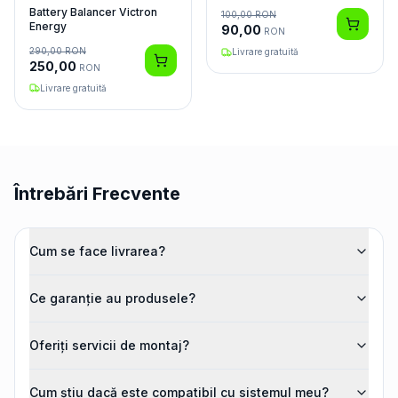
Battery Balancer Victron
100,00
RON
Energy
90,00
RON
290,00
RON
Livrare gratuită
250,00
RON
Livrare gratuită
Întrebări Frecvente
Cum se face livrarea?
Ce garanție au produsele?
Oferiți servicii de montaj?
Cum știu dacă este compatibil cu sistemul meu?