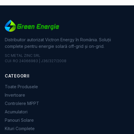
Distribuitor autorizat Victron Energy în România. Soluții
complete pentru energie solară off-grid și on-grid.
SC METAL ZINC SRL
CUI: RO 24066983 | J36/327/2008
CATEGORII
Toate Produsele
Invertoare
Controlere MPPT
Acumulatori
Panouri Solare
Kituri Complete