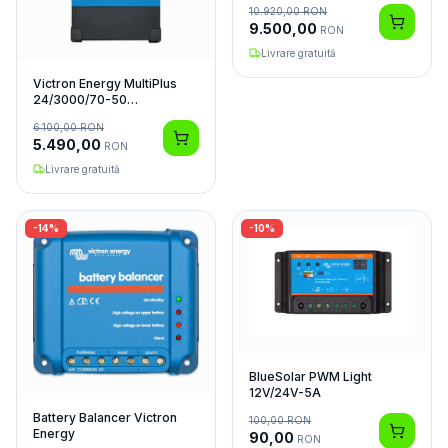
10.920,00
RON
9.500,00
RON
Livrare gratuită
Victron Energy MultiPlus
24/3000/70-50
Invertor/Charger
6.100,00
RON
5.490,00
RON
Livrare gratuită
-
14
%
-
10
%
BlueSolar PWM Light
12V/24V-5A
Battery Balancer Victron
100,00
RON
Energy
90,00
RON