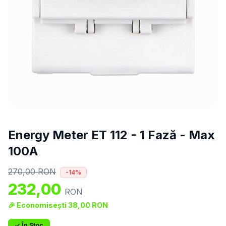
Energy Meter ET 112 - 1 Fază - Max
100A
270,00
RON
-
14
%
232,00
RON
🎉 Economisești
38,00
RON
✓ În Stoc