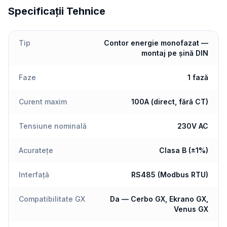
Specificații Tehnice
Tip
Contor energie monofazat —
montaj pe șină DIN
Faze
1 fază
Curent maxim
100A (direct, fără CT)
Tensiune nominală
230V AC
Acuratețe
Clasa B (±1%)
Interfață
RS485 (Modbus RTU)
Compatibilitate GX
Da — Cerbo GX, Ekrano GX,
Venus GX