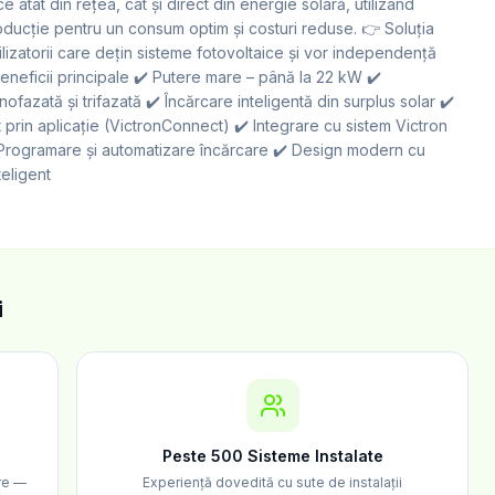
ce atât din rețea, cât și direct din energie solară, utilizând
oducție pentru un consum optim și costuri reduse. 👉 Soluția
ilizatorii care dețin sisteme fotovoltaice și vor independență
eneficii principale ✔️ Putere mare – până la 22 kW ✔️
fazată și trifazată ✔️ Încărcare inteligentă din surplus solar ✔️
 prin aplicație (VictronConnect) ✔️ Integrare cu sistem Victron
Programare și automatizare încărcare ✔️ Design modern cu
teligent
i
Peste 500 Sisteme Instalate
are —
Experiență dovedită cu sute de instalații