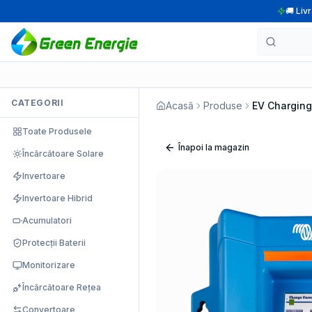
🚚 Liv
CATEGORII
Acasă
Produse
EV Charging 
Toate Produsele
Înapoi la magazin
Încărcătoare Solare
Invertoare
Invertoare Hibrid
Acumulatori
Protecții Baterii
Monitorizare
Încărcătoare Rețea
Convertoare