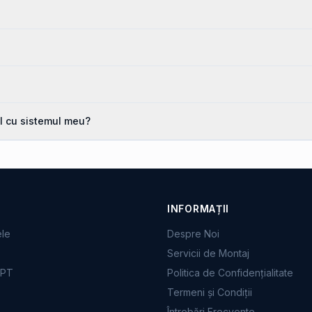
l cu sistemul meu?
INFORMAȚII
ele
Despre Noi
Servicii de Montaj
PPT
Politica de Confidențialitate
Termeni și Condiții
e
Întrebări Frecvente