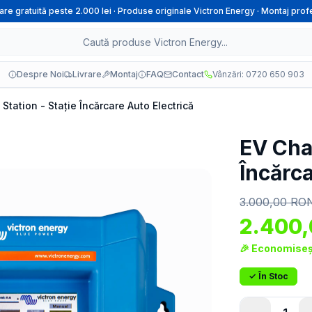
rare gratuită peste 2.000 lei · Produse originale Victron Energy · Montaj prof
Despre Noi
Livrare
Montaj
FAQ
Contact
Vânzări: 0720 650 903
Station - Stație Încărcare Auto Electrică
EV Char
Încărca
3.000,00
RO
2.400
🎉 Economiseș
✓ În Stoc