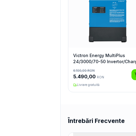
Victron Energy MultiPlus
24/3000/70-50 Invertor/Char
6.100,00
RON
5.490,00
RON
Livrare gratuită
Întrebări Frecvente