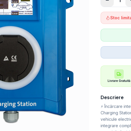
1
Stoc limi
Livrare Gratuită
Descriere
⚡ Încărcare inte
Charging Statio
vehicule electri
integrare compl