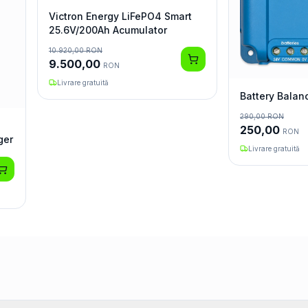
Victron Energy LiFePO4 Smart
25.6V/200Ah Acumulator
10.920,00
RON
9.500,00
RON
Livrare gratuită
Battery Balan
290,00
RON
250,00
RON
ger
Livrare gratuită