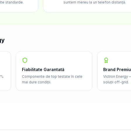
lte standarde.
suntem mereu la un telefon distanță.
gy
Fiabilitate Garantată
Brand Premi
5%
Componente de top testate în cele
Victron Energy —
mai dure condiții.
soluții off-grid.