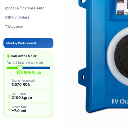
Stație Încărcare Auto
Kituri Solare
Accesorii
Montaj Profesional
Calculator Solar
Factură lunară electricitate
350
RON/lună
Economie anuală
3.570
RON
CO₂ redus
2100
kg/an
Amortizare
~
7.0
ani