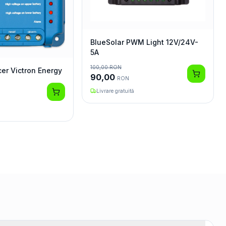
BlueSolar PWM Light 12V/24V-
5A
100,00
RON
cer Victron Energy
90,00
RON
Livrare gratuită