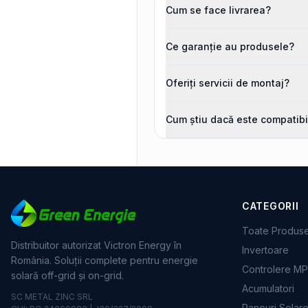
Cum se face livrarea?
Ce garanție au produsele?
Oferiți servicii de montaj?
Cum știu dacă este compatibi
CATEGORII
Toate Produs
Distribuitor autorizat Victron Energy în
Invertoare
România. Soluții complete pentru energie
Controlere M
solară off-grid și on-grid.
Acumulatori
SC METAL ZINC SRL
Panouri Solar