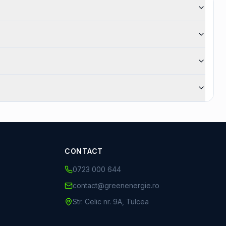
CONTACT
0723 000 644
contact@greenenergie.ro
Str. Celic nr. 9A, Tulcea