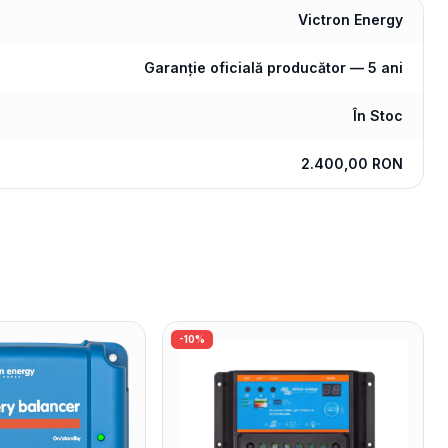
Victron Energy
Garanție oficială producător — 5 ani
În Stoc
2.400,00 RON
-
10
%