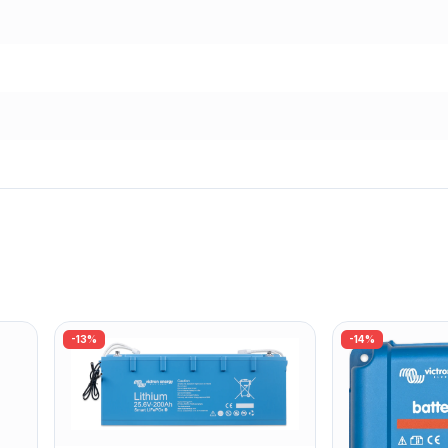
-
13
%
-
14
%