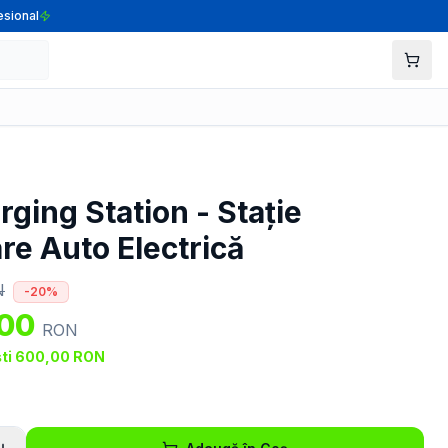
esional
ging Station - Stație
re Auto Electrică
N
-
20
%
,00
RON
ti
600,00
RON