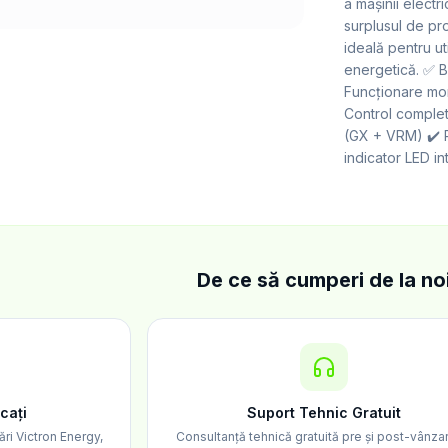
a mașinii electri
surplusul de pr
ideală pentru ut
energetică. ✅ B
Funcționare mono
Control complet
(GX + VRM) ✔️ 
indicator LED in
De ce să cumperi de la no
icați
Suport Tehnic Gratuit
ări Victron Energy,
Consultanță tehnică gratuită pre și post-vânz