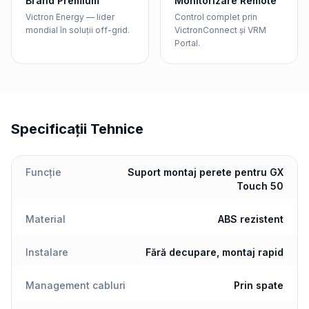
Brand Premium
Monitorizare Remote
Victron Energy — lider
Control complet prin
mondial în soluții off-grid.
VictronConnect și VRM
Portal.
Specificații Tehnice
Funcție
Suport montaj perete pentru GX
Touch 50
Material
ABS rezistent
Instalare
Fără decupare, montaj rapid
Management cabluri
Prin spate