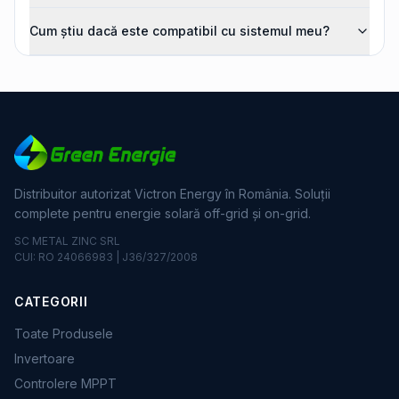
Cum știu dacă este compatibil cu sistemul meu?
Distribuitor autorizat Victron Energy în România. Soluții
complete pentru energie solară off-grid și on-grid.
SC METAL ZINC SRL
CUI: RO 24066983 | J36/327/2008
CATEGORII
Toate Produsele
Invertoare
Controlere MPPT