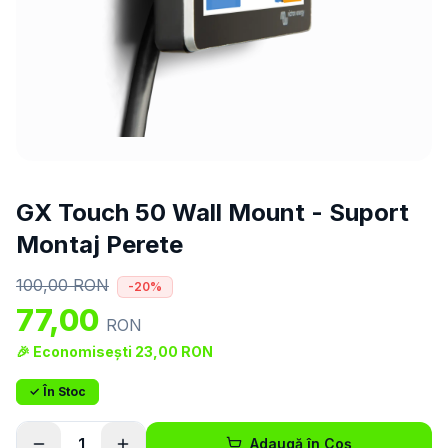
GX Touch 50 Wall Mount - Suport
Montaj Perete
100,00
RON
-
20
%
77,00
RON
🎉 Economisești
23,00
RON
✓ În Stoc
1
Adaugă în Coș