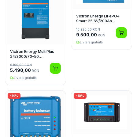
Victron Energy LiFePO4
Smart 25.6V/200Ah
Acumulator
10.920,00
RON
9.500,00
RON
Livrare gratuită
Victron Energy MultiPlus
24/3000/70-50
Invertor/Charger
6.100,00
RON
5.490,00
RON
Livrare gratuită
-
14
%
-
10
%