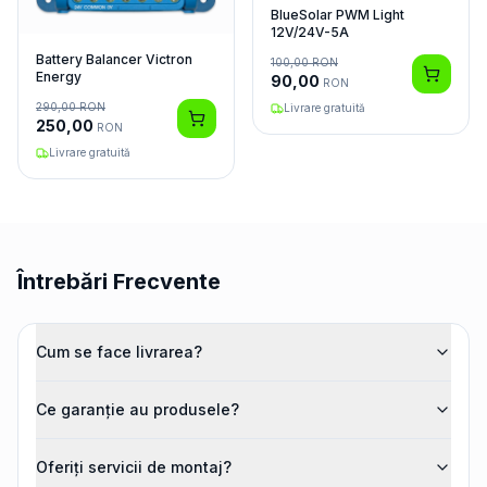
BlueSolar PWM Light
12V/24V-5A
Battery Balancer Victron
100,00
RON
Energy
90,00
RON
290,00
RON
Livrare gratuită
250,00
RON
Livrare gratuită
Întrebări Frecvente
Cum se face livrarea?
Ce garanție au produsele?
Oferiți servicii de montaj?