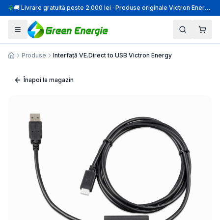
🚚 Livrare gratuită peste 2.000 lei · Produse originale Victron Energy · Montaj profesional
Produse
Interfață VE.Direct to USB Victron Energy
Acasă
Înapoi la magazin