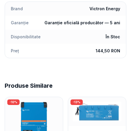
Brand
Victron Energy
Garanție
Garanție oficială producător — 5 ani
Disponibilitate
În Stoc
Preț
144,50 RON
Produse Similare
-
10
%
-
13
%