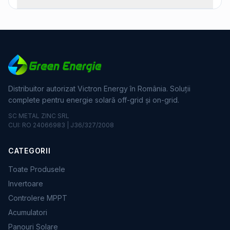
Distribuitor autorizat Victron Energy în România. Soluții
complete pentru energie solară off-grid și on-grid.
SC METAL ZINC SRL
CUI: RO 24066983 | J36/327/2008
CATEGORII
Toate Produsele
Invertoare
Controlere MPPT
Acumulatori
Panouri Solare