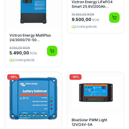
Victron Energy LiFePO4
Smart 25.6V/200Ah
Acumulator
10.920,00
RON
9.500,00
RON
Livrare gratuită
Victron Energy MultiPlus
24/3000/70-50
Invertor/Charger
6.100,00
RON
5.490,00
RON
Livrare gratuită
-
14
%
-
10
%
BlueSolar PWM Light
12V/24V-5A