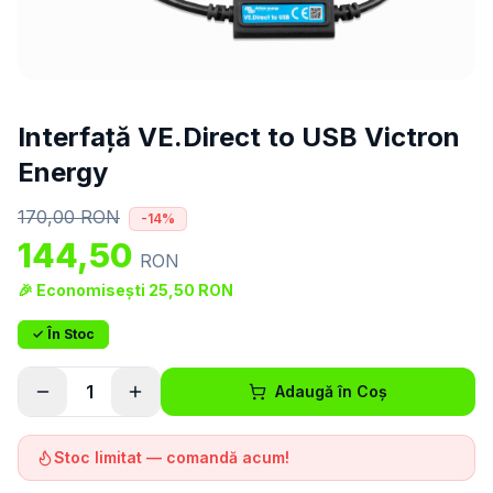
Interfață VE.Direct to USB Victron
Energy
170,00
RON
-
14
%
144,50
RON
🎉 Economisești
25,50
RON
✓ În Stoc
1
Adaugă în Coș
Stoc limitat — comandă acum!