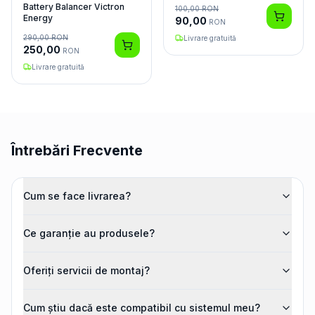
Battery Balancer Victron
100,00
RON
Energy
90,00
RON
290,00
RON
Livrare gratuită
250,00
RON
Livrare gratuită
Întrebări Frecvente
Cum se face livrarea?
Ce garanție au produsele?
Oferiți servicii de montaj?
Cum știu dacă este compatibil cu sistemul meu?