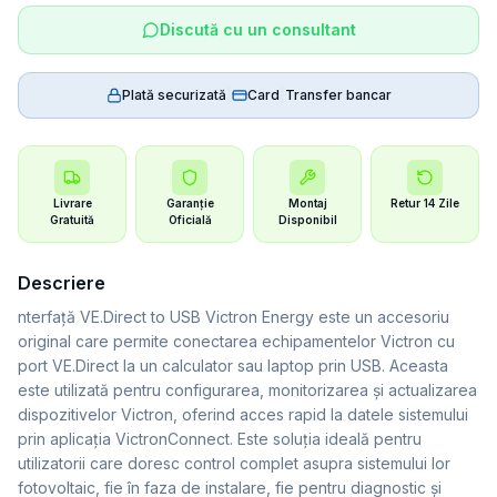
Discută cu un consultant
Plată securizată
|
Card
|
Transfer bancar
Livrare
Garanție
Montaj
Retur 14 Zile
Gratuită
Oficială
Disponibil
Descriere
nterfață VE.Direct to USB Victron Energy este un accesoriu
original care permite conectarea echipamentelor Victron cu
port VE.Direct la un calculator sau laptop prin USB. Aceasta
este utilizată pentru configurarea, monitorizarea și actualizarea
dispozitivelor Victron, oferind acces rapid la datele sistemului
prin aplicația VictronConnect. Este soluția ideală pentru
utilizatorii care doresc control complet asupra sistemului lor
fotovoltaic, fie în faza de instalare, fie pentru diagnostic și