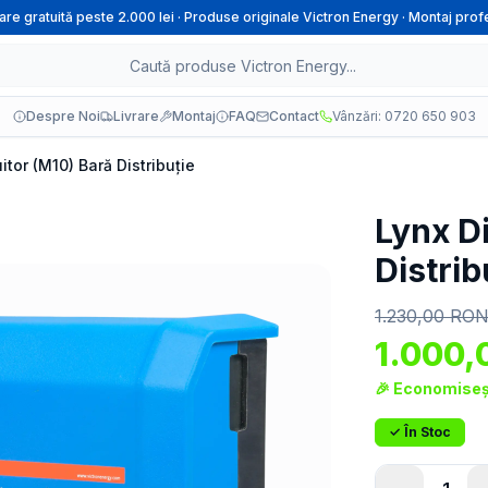
rare gratuită peste 2.000 lei · Produse originale Victron Energy · Montaj prof
Despre Noi
Livrare
Montaj
FAQ
Contact
Vânzări: 0720 650 903
uitor (M10) Bară Distribuție
Lynx Di
Distrib
1.230,00
RO
1.000,
🎉 Economiseș
✓ În Stoc