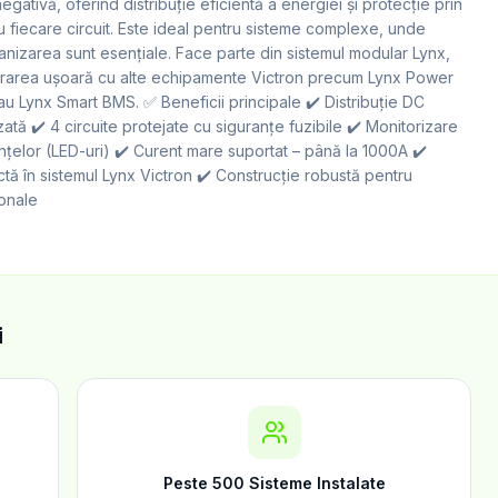
negativă, oferind distribuție eficientă a energiei și protecție prin
u fiecare circuit. Este ideal pentru sisteme complexe, unde
ganizarea sunt esențiale. Face parte din sistemul modular Lynx,
grarea ușoară cu alte echipamente Victron precum Lynx Power
au Lynx Smart BMS. ✅ Beneficii principale ✔️ Distribuție DC
zată ✔️ 4 circuite protejate cu siguranțe fuzibile ✔️ Monitorizare
anțelor (LED-uri) ✔️ Curent mare suportat – până la 1000A ✔️
ctă în sistemul Lynx Victron ✔️ Construcție robustă pentru
ionale
i
Peste 500 Sisteme Instalate