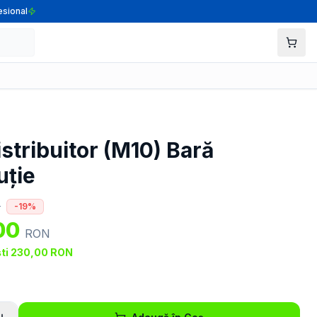
esional
stribuitor (M10) Bară
uție
N
-
19
%
00
RON
ti
230,00
RON