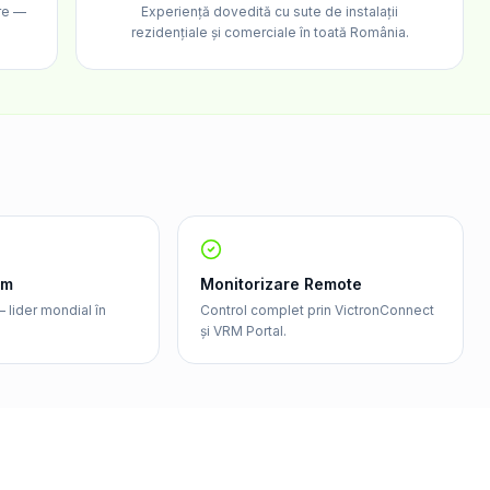
are —
Experiență dovedită cu sute de instalații
rezidențiale și comerciale în toată România.
um
Monitorizare Remote
 lider mondial în
Control complet prin VictronConnect
și VRM Portal.