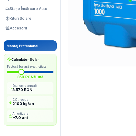
Stație Încărcare Auto
Kituri Solare
Accesorii
Montaj Profesional
Calculator Solar
Factură lunară electricitate
350
RON/lună
Economie anuală
3.570
RON
CO₂ redus
2100
kg/an
Amortizare
~
7.0
ani