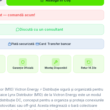
Adaugă în Coș
tat — comandă acum!
Discută cu un consultant
Plată securizată
|
Card
|
Transfer bancar
Garanție Oficială
Montaj Disponibil
Retur 14 Zile
tor (M10) Victron Energy ⚡ Distribuție sigură și organizată pentru
taice Lynx Distributor (M10) de la Victron Energy este un modul
distribuție DC, conceput pentru a organiza și proteja conexiunile
fotovoltaic sau off-grid. Acesta integrează o bară colectoare