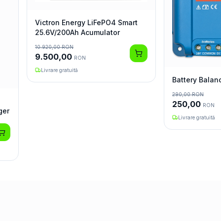
Victron Energy LiFePO4 Smart
25.6V/200Ah Acumulator
10.920,00
RON
9.500,00
RON
Livrare gratuită
Battery Balan
290,00
RON
250,00
RON
ger
Livrare gratuită