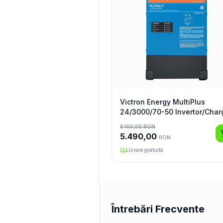
Victron Energy MultiPlus
24/3000/70-50 Invertor/Char
6.100,00
RON
5.490,00
RON
Livrare gratuită
Întrebări Frecvente