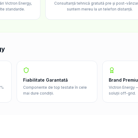
ări Victron Energy,
Consultanță tehnică gratuită pre și post-vânz
lte standarde.
suntem mereu la un telefon distanță.
gy
Fiabilitate Garantată
Brand Premi
5%
Componente de top testate în cele
Victron Energy —
mai dure condiții.
soluții off-grid.