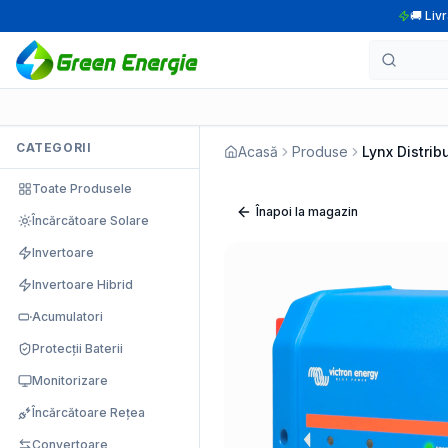
🚚 Liv
CATEGORII
Acasă
Produse
Lynx Distrib
Toate Produsele
Înapoi la magazin
Încărcătoare Solare
Invertoare
Invertoare Hibrid
Acumulatori
Protecții Baterii
Monitorizare
Încărcătoare Rețea
Convertoare