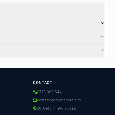
CONTACT
0723 000 644
contact@greenenergie.ro
Str. Celic nr. 9A, Tulcea