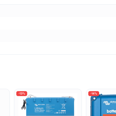
-
13
%
-
14
%