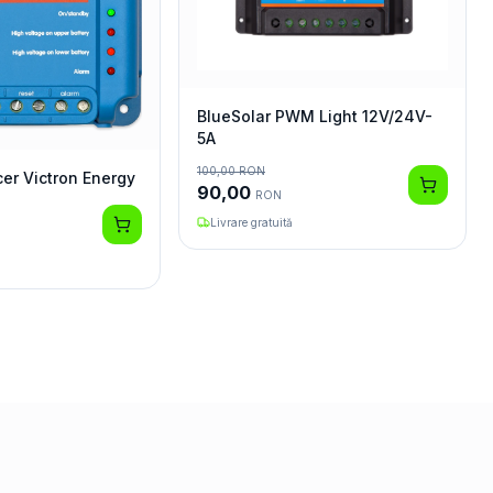
BlueSolar PWM Light 12V/24V-
5A
100,00
RON
cer Victron Energy
90,00
RON
Livrare gratuită