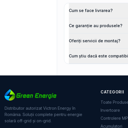
Cum se face livrarea?
Ce garanție au produsele?
Oferiți servicii de montaj?
Cum știu dacă este compatibi
CATEGORII
Toate Produs
Distribuitor autorizat Victron Energy în
Invertoare
România. Soluții complete pentru energie
Controlere M
solară off-grid și on-grid.
Acumulatori