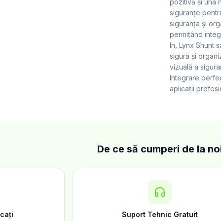
pozitivă și una 
siguranțe pentr
siguranța și or
permițând inte
In, Lynx Shunt s
sigură și organi
vizuală a sigur
Integrare perfe
aplicații profes
De ce să cumperi de la no
icați
Suport Tehnic Gratuit