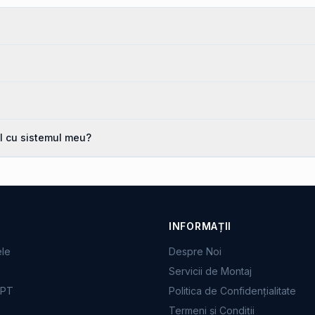
l cu sistemul meu?
INFORMAȚII
ele
Despre Noi
Servicii de Montaj
PPT
Politica de Confidențialitate
Termeni și Condiții