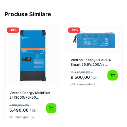
Produse Similare
-
10
%
-
13
%
Victron Energy LiFePO4
Smart 25.6V/200Ah
Acumulator
10.920,00
RON
9.500,00
RON
Livrare gratuită
Victron Energy MultiPlus
24/3000/70-50
Invertor/Charger
6.100,00
RON
5.490,00
RON
Livrare gratuită