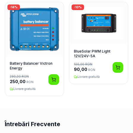
-
14
%
-
10
%
BlueSolar PWM Light
12V/24V-5A
Battery Balancer Victron
100,00
RON
Energy
90,00
RON
290,00
RON
Livrare gratuită
250,00
RON
Livrare gratuită
Întrebări Frecvente