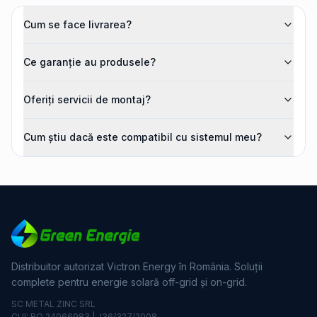
Cum se face livrarea?
Ce garanție au produsele?
Oferiți servicii de montaj?
Cum știu dacă este compatibil cu sistemul meu?
Distribuitor autorizat Victron Energy în România. Soluții
complete pentru energie solară off-grid și on-grid.
SC METAL ZINC SRL
CUI: RO 24066983 | J36/327/2008