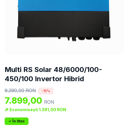
Multi RS Solar 48/6000/100-
450/100 Invertor Hibrid
9.290,00
RON
-
15
%
7.899,00
RON
🎉 Economisești
1.391,00
RON
✓ În Stoc