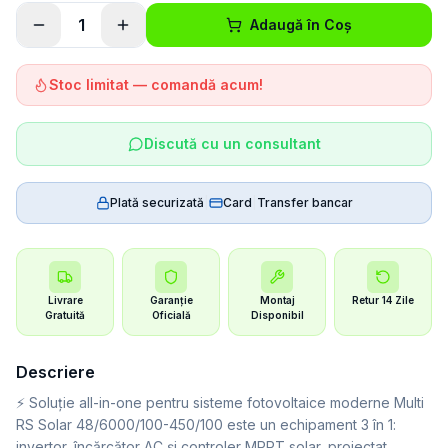
1
Adaugă în Coș
Stoc limitat — comandă acum!
Discută cu un consultant
Plată securizată
|
Card
|
Transfer bancar
Livrare
Garanție
Montaj
Retur 14 Zile
Gratuită
Oficială
Disponibil
Descriere
⚡ Soluție all-in-one pentru sisteme fotovoltaice moderne Multi
RS Solar 48/6000/100-450/100 este un echipament 3 în 1:
invertor, încărcător AC și controler MPPT solar, proiectat