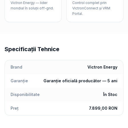
Victron Energy — lider
Control complet prin
mondial în soluții off-grid.
VictronConnect și VRM
Portal.
Specificații Tehnice
Brand
Victron Energy
Garanție
Garanție oficială producător — 5 ani
Disponibilitate
În Stoc
Preț
7.899,00 RON