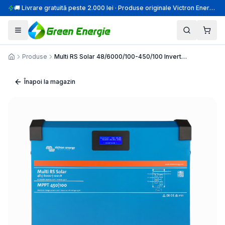
🚚 Livrare gratuită peste 2.000 lei · Produse originale Victron Energy · Montaj profesional
Produse
Multi RS Solar 48/6000/100-450/100 Invertor Hibrid
Acasă
Înapoi la magazin