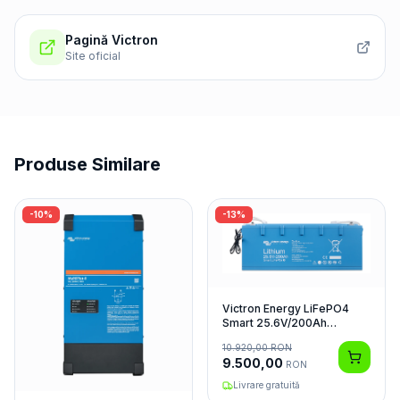
Pagină Victron
Site oficial
Produse Similare
-
10
%
-
13
%
Victron Energy LiFePO4
Smart 25.6V/200Ah
Acumulator
10.920,00
RON
9.500,00
RON
Livrare gratuită