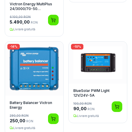
Victron Energy MultiPlus
24/3000/70-50
Invertor/Charger
6.100,00
RON
5.490,00
RON
Livrare gratuită
-
14
%
-
10
%
BlueSolar PWM Light
12V/24V-5A
Battery Balancer Victron
100,00
RON
Energy
90,00
RON
290,00
RON
Livrare gratuită
250,00
RON
Livrare gratuită