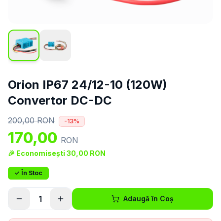
Orion IP67 24/12-10 (120W)
Convertor DC-DC
200,00
RON
-
13
%
170,00
RON
🎉 Economisești
30,00
RON
✓ În Stoc
1
Adaugă în Coș