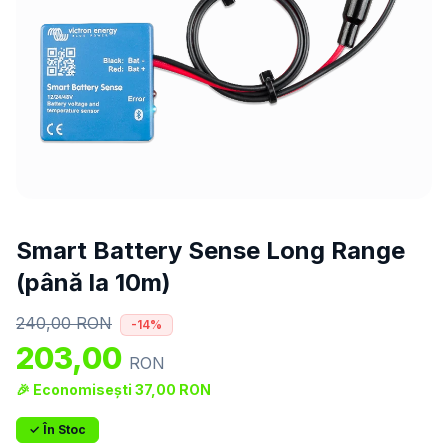
Smart Battery Sense Long Range
(până la 10m)
240,00
RON
-
14
%
203,00
RON
🎉 Economisești
37,00
RON
✓ În Stoc