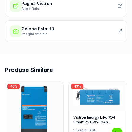
Pagină Victron
Site oficial
Galerie Foto HD
Imagini oficiale
Produse Similare
-
10
%
-
13
%
Victron Energy LiFePO4
Smart 25.6V/200Ah
Acumulator
10.920,00
RON