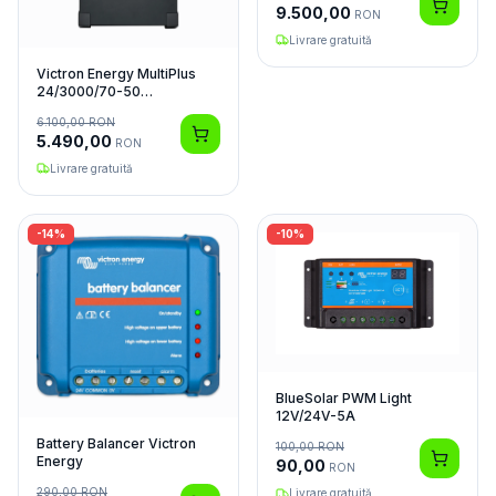
9.500,00
RON
Livrare gratuită
Victron Energy MultiPlus
24/3000/70-50
Invertor/Charger
6.100,00
RON
5.490,00
RON
Livrare gratuită
-
14
%
-
10
%
BlueSolar PWM Light
12V/24V-5A
Battery Balancer Victron
100,00
RON
Energy
90,00
RON
290,00
RON
Livrare gratuită