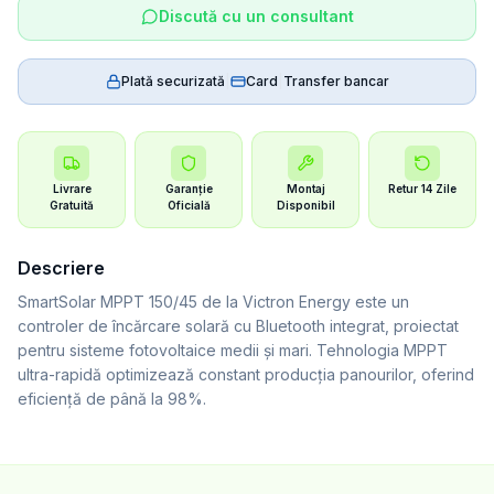
Discută cu un consultant
Plată securizată
|
Card
|
Transfer bancar
Livrare
Garanție
Montaj
Retur 14 Zile
Gratuită
Oficială
Disponibil
Descriere
SmartSolar MPPT 150/45 de la Victron Energy este un
controler de încărcare solară cu Bluetooth integrat, proiectat
pentru sisteme fotovoltaice medii și mari. Tehnologia MPPT
ultra-rapidă optimizează constant producția panourilor, oferind
eficiență de până la 98%.