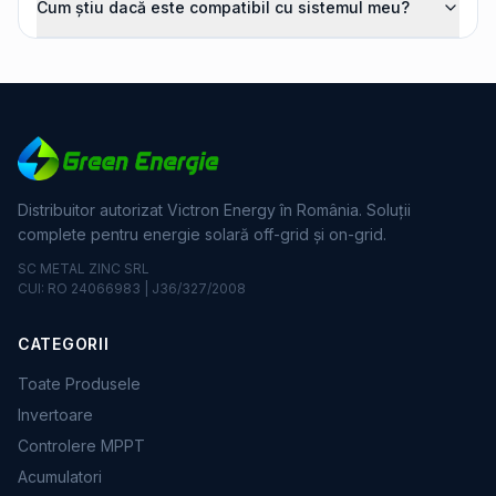
Cum știu dacă este compatibil cu sistemul meu?
Distribuitor autorizat Victron Energy în România. Soluții
complete pentru energie solară off-grid și on-grid.
SC METAL ZINC SRL
CUI: RO 24066983 | J36/327/2008
CATEGORII
Toate Produsele
Invertoare
Controlere MPPT
Acumulatori