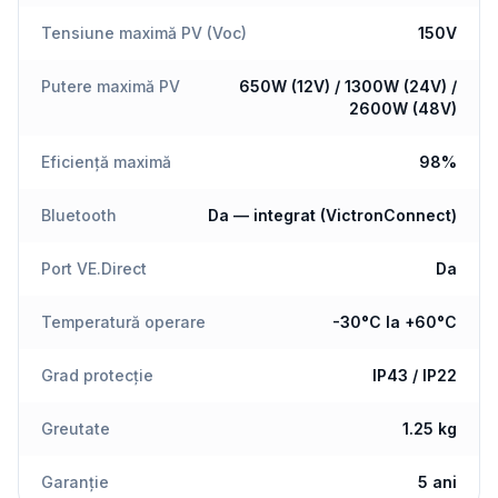
Tensiune maximă PV (Voc)
150V
Putere maximă PV
650W (12V) / 1300W (24V) /
2600W (48V)
Eficiență maximă
98%
Bluetooth
Da — integrat (VictronConnect)
Port VE.Direct
Da
Temperatură operare
-30°C la +60°C
Grad protecție
IP43 / IP22
Greutate
1.25 kg
Garanție
5 ani