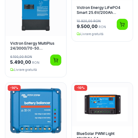
Victron Energy LiFePO4
Smart 25.6V/200Ah
Acumulator
10.920,00
RON
9.500,00
RON
Livrare gratuită
Victron Energy MultiPlus
24/3000/70-50
Invertor/Charger
6.100,00
RON
5.490,00
RON
Livrare gratuită
-
14
%
-
10
%
BlueSolar PWM Light