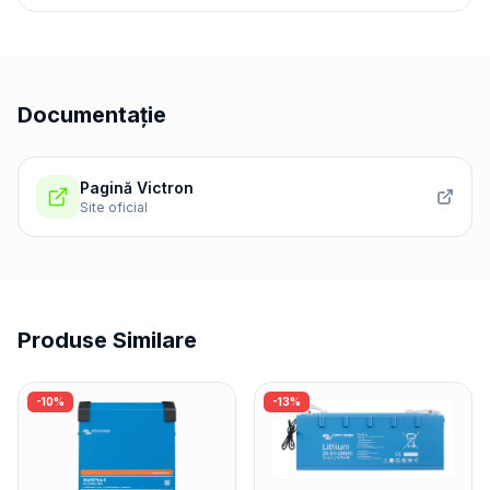
Documentație
Pagină Victron
Site oficial
Produse Similare
-
10
%
-
13
%