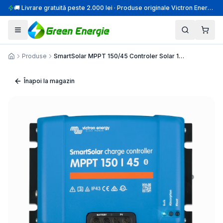
🚚 Livrare gratuită peste 2.000 lei · Produse originale Victron Energy · Montaj profesional
Produse
SmartSolar MPPT 150/45 Controler Solar 12V/24V/48V 45A
Acasă
Înapoi la magazin