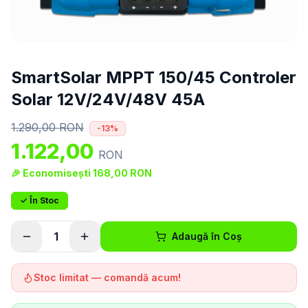
SmartSolar MPPT 150/45 Controler
Solar 12V/24V/48V 45A
1.290,00
RON
-
13
%
1.122,00
RON
🎉 Economisești
168,00
RON
✓ În Stoc
1
Adaugă în Coș
Stoc limitat — comandă acum!