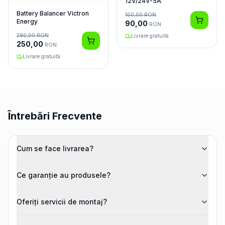
12V/24V-5A
Battery Balancer Victron
100,00
RON
Energy
90,00
RON
290,00
RON
Livrare gratuită
250,00
RON
Livrare gratuită
Întrebări Frecvente
Cum se face livrarea?
Ce garanție au produsele?
Oferiți servicii de montaj?